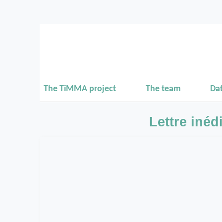
The TiMMA project
The team
Da
Lettre inéd